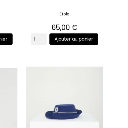
Étole
Prix
65,00 €
nier
Ajouter au panier