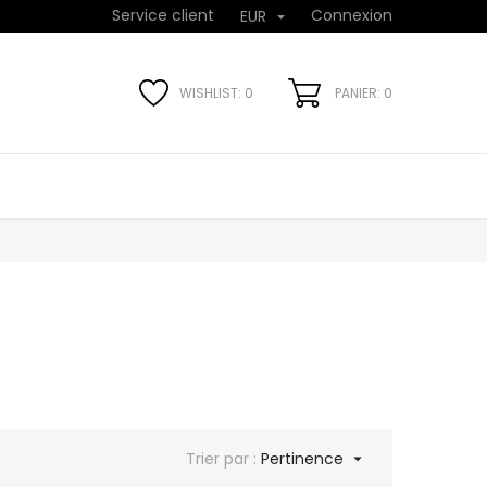
Service client
Connexion
EUR

WISHLIST:
0
PANIER: 0
Trier par :
Pertinence
