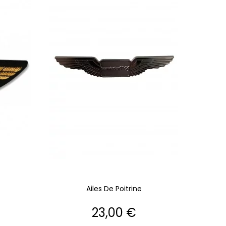
Ailes De Poitrine
Prix
23,00 €