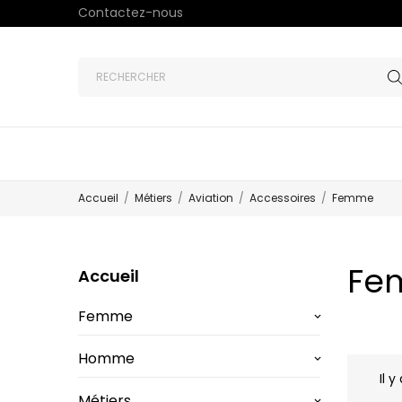
Contactez-nous
Accueil
Métiers
Aviation
Accessoires
Femme
Fe
Accueil
Femme
keyboard_arrow_down
Homme
keyboard_arrow_down
Il y
Métiers
keyboard_arrow_down