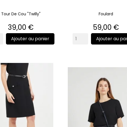
Tour De Cou "Twilly"
Foulard
Prix
Prix
39,00 €
59,00 €
Ajouter au panier
Ajouter au pa