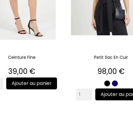
Ceinture Fine
Petit Sac En Cuir
Prix
Prix
39,00 €
98,00 €
Ajouter au panier
Marine
Noir
Ajouter au pa