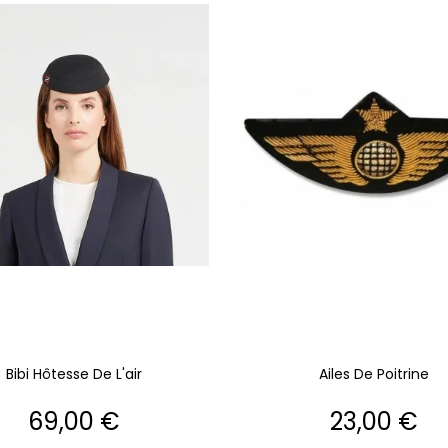
Bibi Hôtesse De L'air
Ailes De Poitrine
Prix
Prix
69,00 €
23,00 €