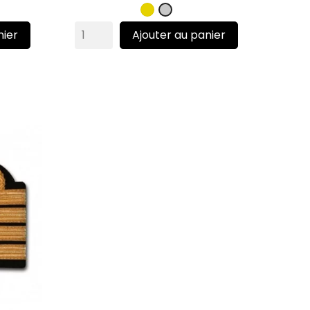
Or
Argent
nier
Ajouter au panier