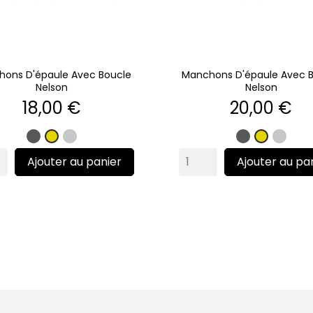
ons D'épaule Avec Boucle
Manchons D'épaule Avec 
Nelson
Nelson
Prix
Prix
18,00 €
20,00 €
Gris
Argent
Gris
Argen
Or
Or
mat
mat
Ajouter au panier
Ajouter au pa