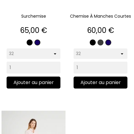
Surchemise
Chemise À Manches Courtes
Prix
Prix
65,00 €
60,00 €
Noir
Noir
Gris
Marine
Marine
anthracite
Ajouter au panier
Ajouter au panier