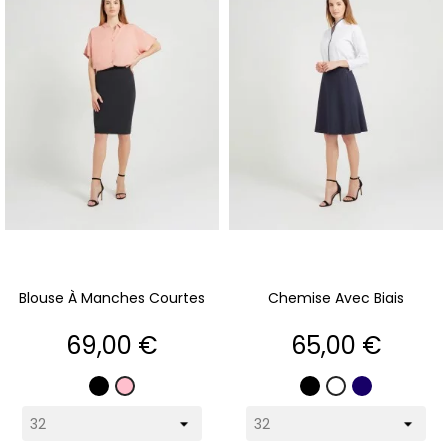
Blouse À Manches Courtes
Chemise Avec Biais
Prix
Prix
69,00 €
65,00 €
Noir
Noir
Marine
Rose
Blanc
pâle