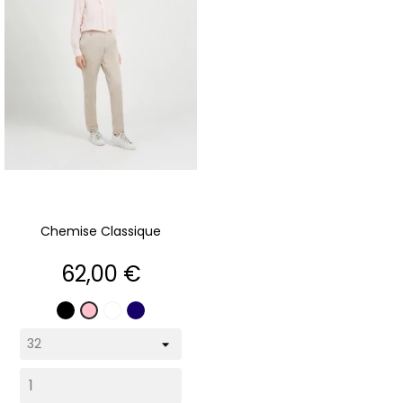
Chemise Classique
Prix
62,00 €
Noir
Blanc
Marine
Rose
pâle