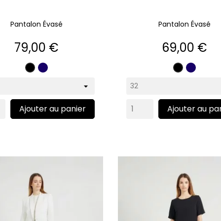
Pantalon Évasé
Pantalon Évasé
Prix
Prix
79,00 €
69,00 €
Marine
Marine
Noir
Noir
Ajouter au panier
Ajouter au pa