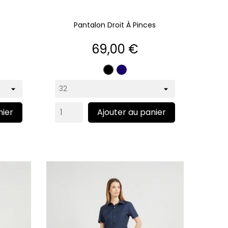
Pantalon Droit À Pinces
Prix
69,00 €
Marine
Noir
nier
Ajouter au panier