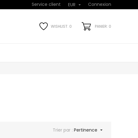
Service client
Connexion
EUR

WISHLIST:
0
PANIER: 0
Trier par :
Pertinence
