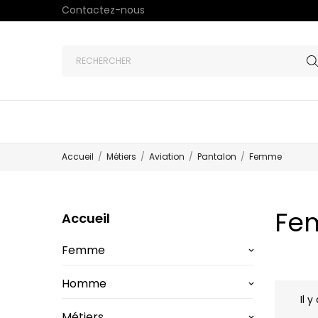
Contactez-nous
Accueil
Métiers
Aviation
Pantalon
Femme
Fe
Accueil
Femme
keyboard_arrow_down
Homme
keyboard_arrow_down
Il y
Métiers
keyboard_arrow_down