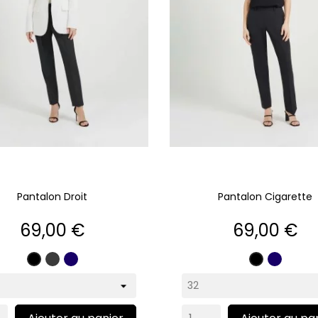
Pantalon Droit
Pantalon Cigarette
Prix
Prix
69,00 €
69,00 €
Gris
Marine
Marine
Noir
Noir
anthracite