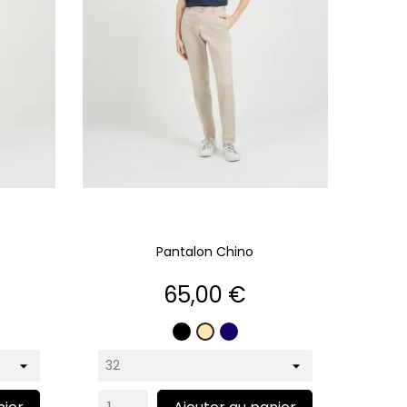
Pantalon Chino
Prix
65,00 €
Noir
Marine
Beige