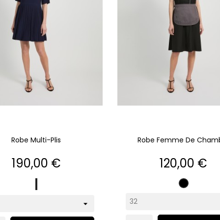
Robe Multi-Plis
Robe Femme De Cham
Prix
Prix
190,00 €
120,00 €
marine
Noir