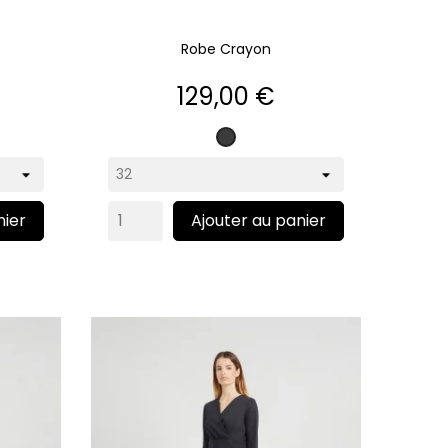
Robe Crayon
Prix
129,00 €
Gris
anthracite
nier
Ajouter au panier