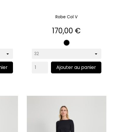
Robe Col V
Prix
170,00 €
Noir
nier
Ajouter au panier