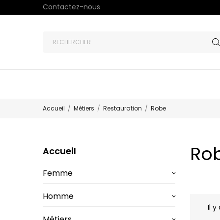
Contactez-nous
Accueil
Métiers
Restauration
Robe
Ro
Accueil
Femme
keyboard_arrow_down
Homme
keyboard_arrow_down
Il y
Métiers
keyboard_arrow_down