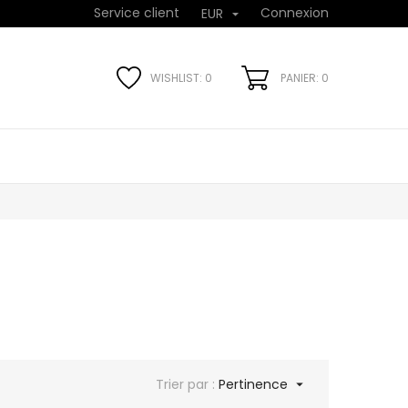
Service client
Connexion
EUR

WISHLIST:
0
PANIER: 0
Trier par :
Pertinence
