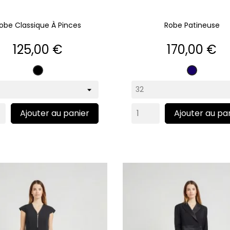
obe Classique À Pinces
Robe Patineuse
Prix
Prix
125,00 €
170,00 €
Noir
Marine
Ajouter au panier
Ajouter au pa