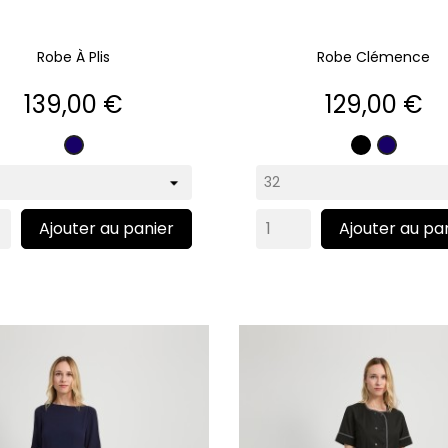
Robe À Plis
Robe Clémence
Prix
Prix
139,00 €
129,00 €
Noir
Marine
Marine
Ajouter au panier
Ajouter au pa