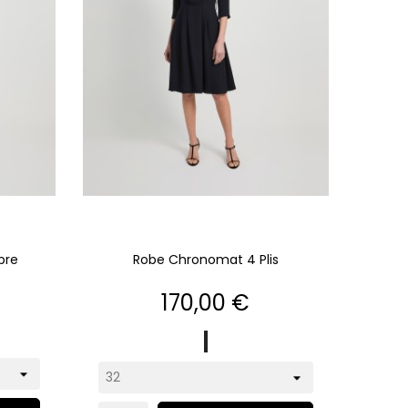
bre
Robe Chronomat 4 Plis
Prix
170,00 €
marine