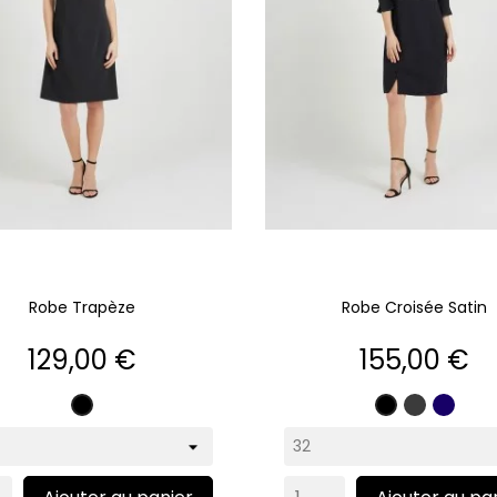
Robe Trapèze
Robe Croisée Satin
Prix
Prix
129,00 €
155,00 €
Gris
Marin
Noir
Noir
anthraci