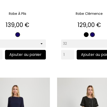
Robe À Plis
Robe Clémence
Prix
Prix
139,00 €
129,00 €
Noir
Marine
Marine
Ajouter au panier
Ajouter au pa