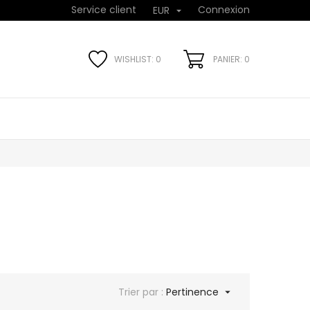
Service client
Connexion
EUR

WISHLIST:
0
PANIER: 0
Trier par :
Pertinence
