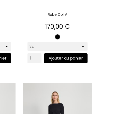
Robe Col V
Prix
170,00 €
Noir
nier
Ajouter au panier