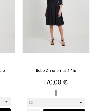
bre
Robe Chronomat 4 Plis
Prix
170,00 €
marine