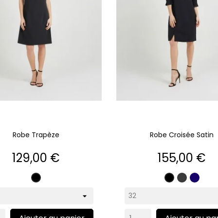
Robe Trapèze
Robe Croisée Satin
Prix
Prix
129,00 €
155,00 €
Gris
Marin
Noir
Noir
anthraci