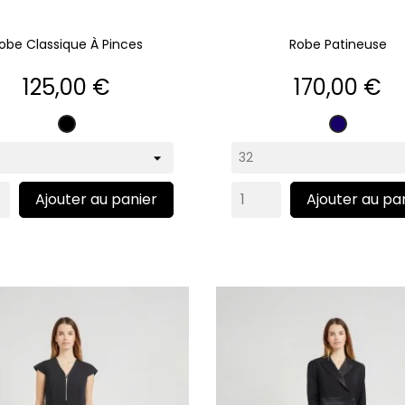
obe Classique À Pinces
Robe Patineuse
Prix
Prix
125,00 €
170,00 €
Noir
Marine
Ajouter au panier
Ajouter au pa