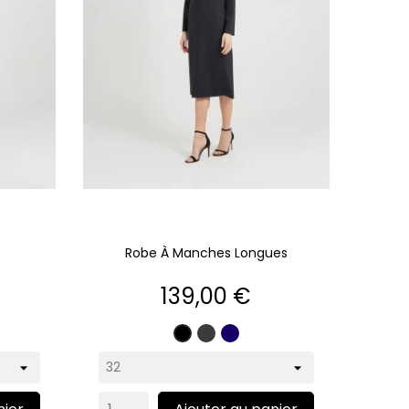
Robe À Manches Longues
Prix
139,00 €
e
Gris
Marine
Noir
te
anthracite