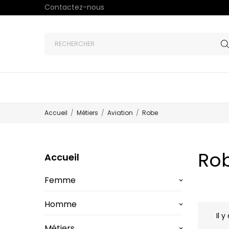
Contactez-nous
Accueil
Métiers
Aviation
Robe
Ro
Accueil
Femme
keyboard_arrow_down
Homme
keyboard_arrow_down
Il y
Métiers
keyboard_arrow_down