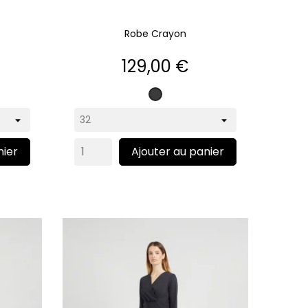
Robe Crayon
Prix
129,00 €
Gris
anthracite
nier
Ajouter au panier