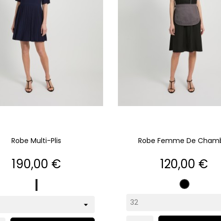
Robe Multi-Plis
Robe Femme De Cham
Prix
Prix
190,00 €
120,00 €
marine
Noir