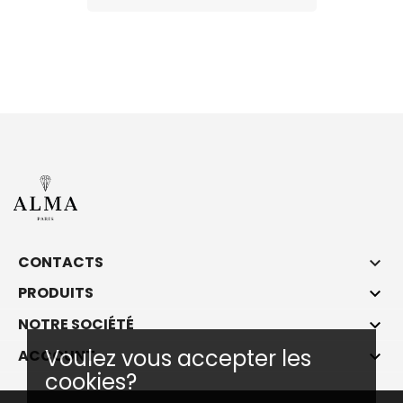
CONTACTS

PRODUITS

NOTRE SOCIÉTÉ

Voulez vous accepter les
ACCOUNT

cookies?