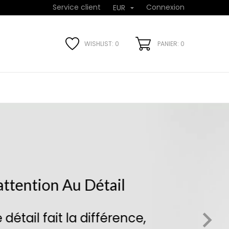
Service client
Connexion
EUR

WISHLIST:
0
PANIER: 0
l

ence,