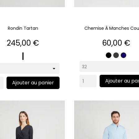
Rondin Tartan
Chemise À Manches Cou
Prix
Prix
245,00 €
60,00 €
marine
Noir
Gris
Marin
anthracit
Ajouter au pa
Ajouter au panier