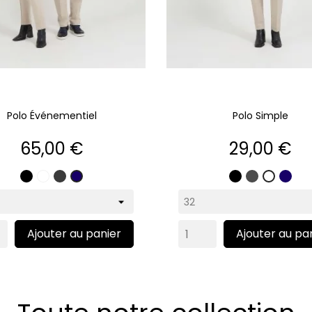
Polo Événementiel
Polo Simple
Prix
Prix
65,00 €
29,00 €
Noir
Blanc
Gris
Noir
Gris
Mar
Marine
Blanc
anthracite
Ajouter au panier
Ajouter au pa