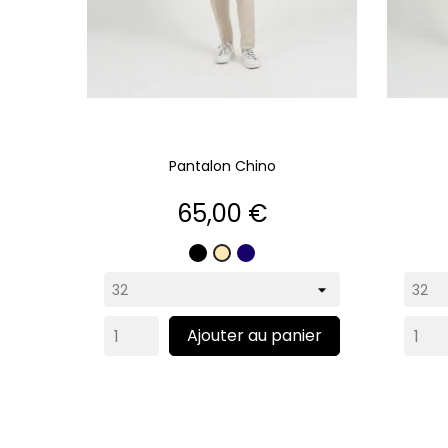
Pantalon Chino
Prix
65,00 €
Noir
Marine
Beige
Ajouter au panier