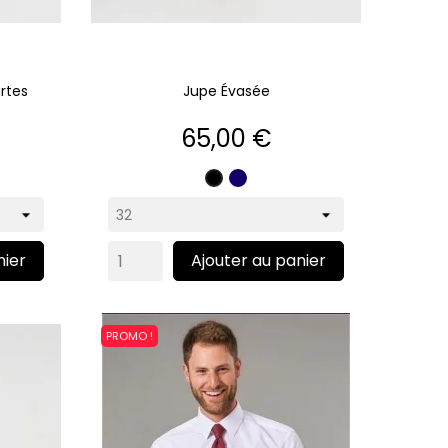
rtes
Jupe Évasée
Prix
65,00 €
Marine
e
Noir
e
nier
Ajouter au panier
PROMO !