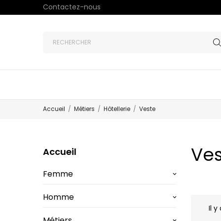
Contactez-nous
Accueil
Métiers
Hôtellerie
Veste
Ves
Accueil
Femme
keyboard_arrow_down
Homme
keyboard_arrow_down
Il y
Métiers
keyboard_arrow_down