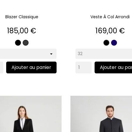
Blazer Classique
Veste À Col Arrondi
Prix
Prix
185,00 €
169,00 €
Noir
Marine
Gris
Noir
anthracite
Ajouter au panier
Ajouter au pa