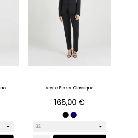
Mao
Veste Blazer Classique
Prix
165,00 €
Marine
Noir