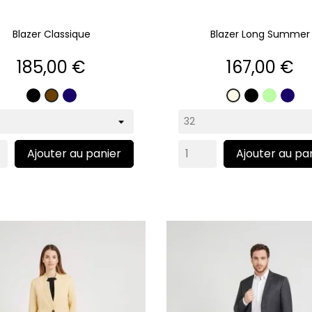
Blazer Classique
Blazer Long Summer
Prix
Prix
185,00 €
167,00 €
Noir
Marine
Noir
Pistach
Mar
Marron
Écru
Ajouter au panier
Ajouter au pa