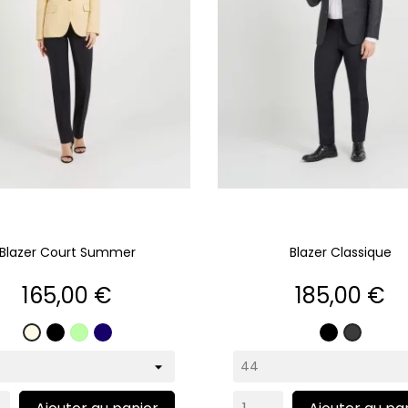
Blazer Court Summer
Blazer Classique
Prix
Prix
165,00 €
185,00 €
Noir
Pistache
Marine
Noir
Écru
Gris
anthrac