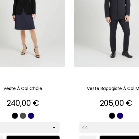
Veste À Col Châle
Veste Bagagiste À Col 
Prix
Prix
240,00 €
205,00 €
Gris
Marine
Marine
Noir
Noir