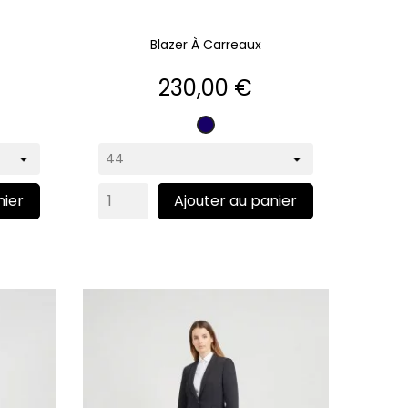
Blazer À Carreaux
Prix
230,00 €
e
ine
Marine
nier
Ajouter au panier