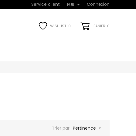
Service client
Connexion
EUR

WISHLIST:
0
PANIER: 0
Trier par :
Pertinence
