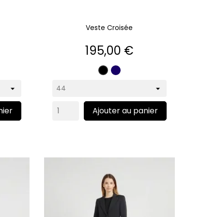
Veste Croisée
Prix
195,00 €
Marine
Noir
nier
Ajouter au panier