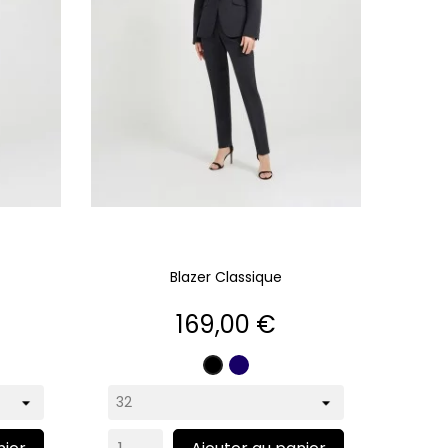
Blazer Classique
Prix
169,00 €
Marine
Noir
ite