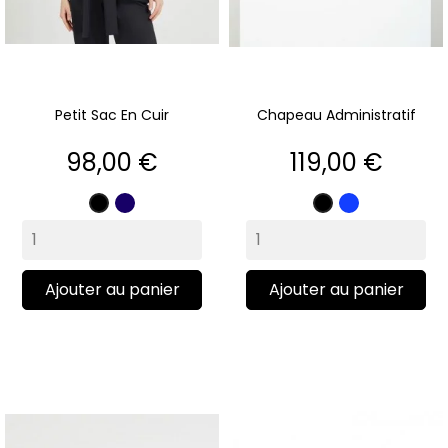
Petit Sac En Cuir
Chapeau Administratif
Prix
Prix
98,00 €
119,00 €
Marine
Bleu
Noir
Noir
roi
Ajouter au panier
Ajouter au panier