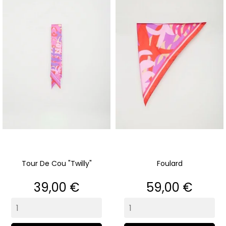
Tour De Cou "Twilly"
Foulard
Prix
Prix
39,00 €
59,00 €