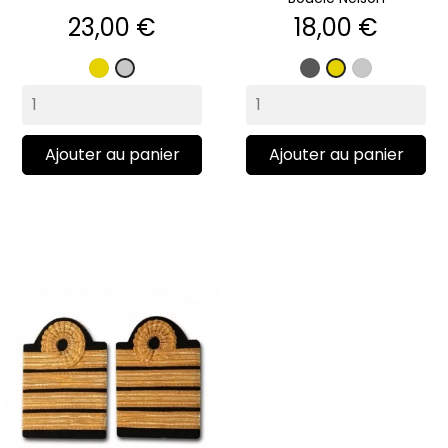
Prix
Prix
23,00 €
18,00 €
Or
Gris
Argent
Argent
Or
mat
Ajouter au panier
Ajouter au panier