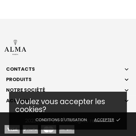
CONTACTS

PRODUITS

NOTRE SOCIÉTÉ

Voulez vous accepter les
ACCOUNT

cookies?
CONDITIONS D'UTILISATION
ACCEPTER
done
2023 Alma-paris. All Rights reserved
Disc
ver
®