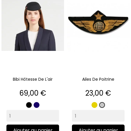
Bibi Hôtesse De L'air
Ailes De Poitrine
Prix
Prix
69,00 €
23,00 €
Marine
Or
Noir
Argent
Ajouter au panier
Ajouter au panier