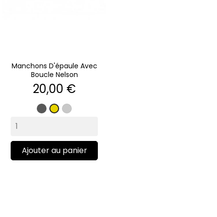
Manchons D'épaule Avec
Boucle Nelson
Prix
20,00 €
Gris
Argent
Or
mat
Ajouter au panier