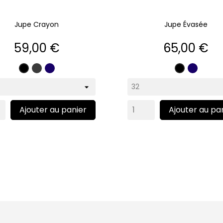
Jupe Crayon
Jupe Évasée
Prix
Prix
59,00 €
65,00 €
Gris
Marine
Marine
Noir
Noir
anthracite
Ajouter au panier
Ajouter au pa