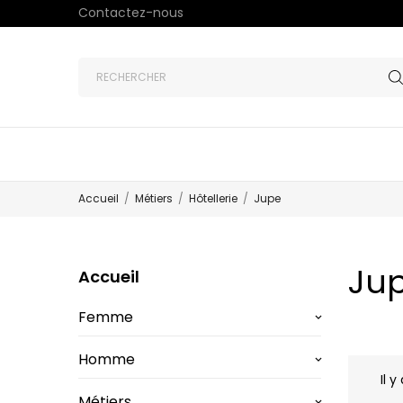
Contactez-nous
Accueil
Métiers
Hôtellerie
Jupe
Ju
Accueil
Femme
keyboard_arrow_down
Homme
keyboard_arrow_down
Il y
Métiers
keyboard_arrow_down