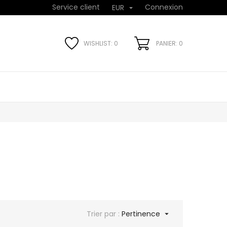
Service client
Connexion
EUR

WISHLIST:
0
PANIER: 0
Trier par :
Pertinence
