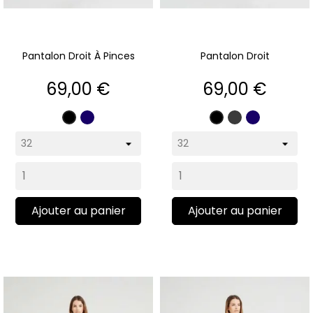
Pantalon Droit À Pinces
Pantalon Droit
Prix
Prix
69,00 €
69,00 €
Marine
Gris
Marine
Noir
Noir
anthracite
Ajouter au panier
Ajouter au panier