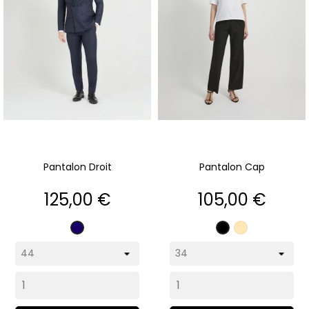
Pantalon Droit
Pantalon Cap
Prix
Prix
125,00 €
105,00 €
Beige
Marine
Noir