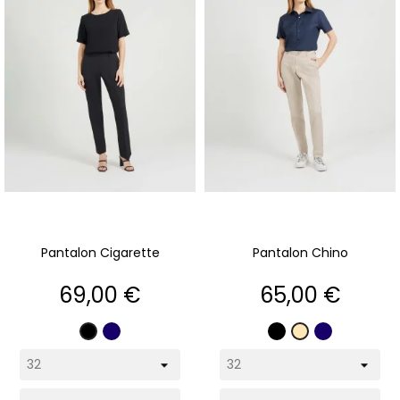
Pantalon Cigarette
Pantalon Chino
Prix
Prix
69,00 €
65,00 €
Marine
Noir
Marine
Noir
Beige