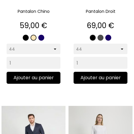
Pantalon Chino
Pantalon Droit
Prix
Prix
59,00 €
69,00 €
Noir
Marine
Gris
Marine
Beige
Noir
Ajouter au panier
Ajouter au panier