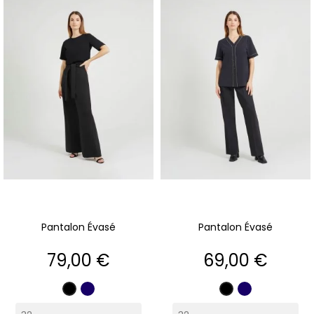
Pantalon Évasé
Pantalon Évasé
Prix
Prix
79,00 €
69,00 €
Marine
Marine
Noir
Noir