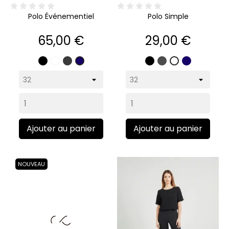
Polo Événementiel
Polo Simple
Prix
Prix
65,00 €
29,00 €
Noir
Blanc
Gris
Noir
Gris
Marine
Marine
Blanc
anthracite
Ajouter au panier
Ajouter au panier
NOUVEAU