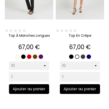
Top À Manches Longues
Top En Crêpe
Prix
Prix
67,00 €
67,00 €
Écru
Noir
Rouge
Marron
Noir
Gris
Marine
Violet
Blanc
anthracite
Ajouter au panier
Ajouter au panier