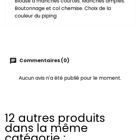
Blouse à manches courtes. Manches amples.
Boutonnage et col chemise. Choix de la
couleur du piping
Commentaires (0)
chat
Aucun avis n'a été publié pour le moment.
12 autres produits
dans la même
catégorie :