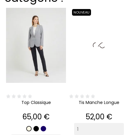
NOUVEAU
Top Classique
Tis Manche Longue
Prix
Prix
65,00 €
52,00 €
Noir
Marine
Écru