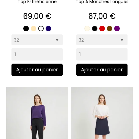
Top Esthéticienne
Top À Manches Longues
Prix
Prix
69,00 €
67,00 €
Noir
Beige
Marine
Écru
Rouge
Marron
Violet
Blanc
Noir
Ajouter au panier
Ajouter au panier