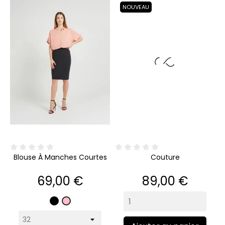
NOUVEAU
Blouse À Manches Courtes
Couture
Prix
Prix
69,00 €
89,00 €
Noir
Rose
pâle