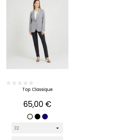
Top Classique
Prix
65,00 €
Noir
Marine
Écru