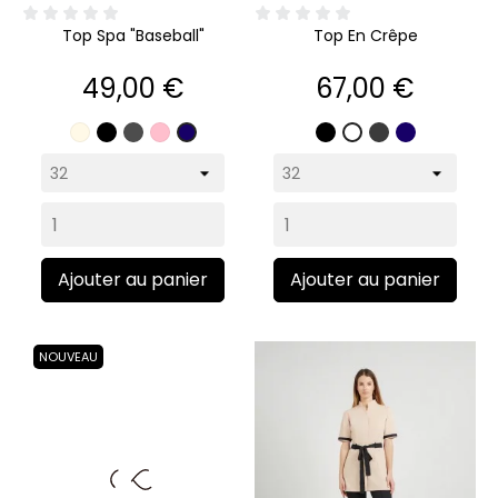
Top Spa "baseball"
Top En Crêpe
Prix
Prix
49,00 €
67,00 €
Écru
Noir
Gris
Rose
Noir
Gris
Marine
Marine
Blanc
pâle
anthracite
Ajouter au panier
Ajouter au panier
NOUVEAU