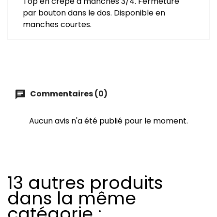
Top en crêpe à manches 3/4. Fermeture
par bouton dans le dos. Disponible en
manches courtes.
Commentaires (0)
chat
Aucun avis n'a été publié pour le moment.
13 autres produits
dans la même
catégorie :