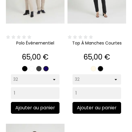
Polo Événementiel
Top À Manches Courtes
Prix
Prix
65,00 €
65,00 €
Noir
Blanc
Gris
Écru
Marine
Noir
anthracite
Ajouter au panier
Ajouter au panier