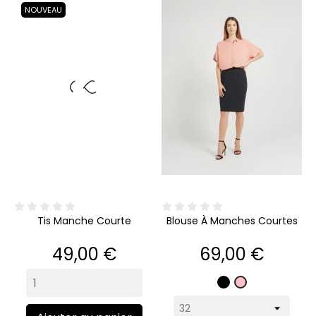
NOUVEAU
Tis Manche Courte
Blouse À Manches Courtes
Prix
Prix
49,00 €
69,00 €
Noir
Rose
pâle