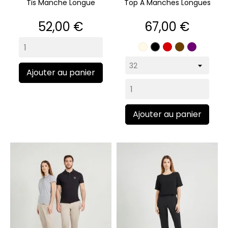
Tis Manche Longue
Top À Manches Longues
Prix
Prix
52,00 €
67,00 €
Écru
Rouge
Marron
Violet
Noir
Ajouter au panier
Ajouter au panier