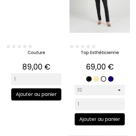
Couture
Top Esthéticienne
Prix
Prix
89,00 €
69,00 €
Noir
Beige
Marine
Blanc
Ajouter au panier
Ajouter au panier