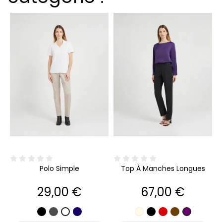
Polo Simple
Top À Manches Longues
Prix
Prix
29,00 €
67,00 €
Noir
Gris
Marine
Écru
Noir
Rouge
Marron
Blanc
Violet